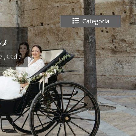
Categoría
os
 , Cadiz