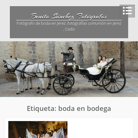
Saltar
al
Benito Sánchez Fotógrafos
contenido
Fotógrafo de boda en Jerez ,fotografías comunión en Jerez
, Cadiz
Etiqueta:
boda en bodega