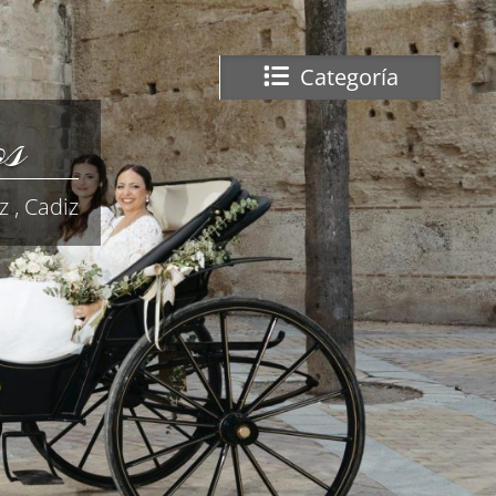
Categoría
os
 , Cadiz