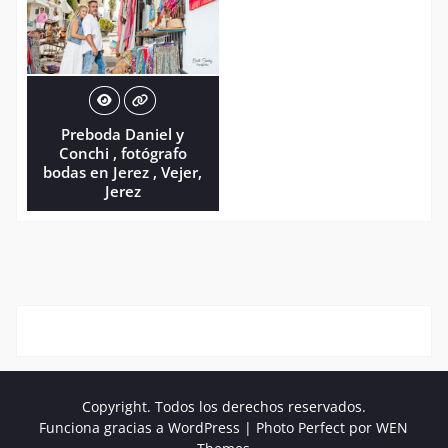
Preboda Daniel y
Conchi , fotógrafo
bodas en Jerez , Vejer,
Jerez
Copyright. Todos los derechos reservados.
Funciona gracias a WordPress
|
Photo Perfect por
WEN