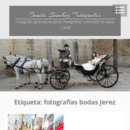
Saltar
al
Benito Sánchez Fotógrafos
contenido
Fotógrafo de boda en Jerez ,fotografías comunión en Jerez
, Cadiz
Etiqueta:
fotografías bodas Jerez