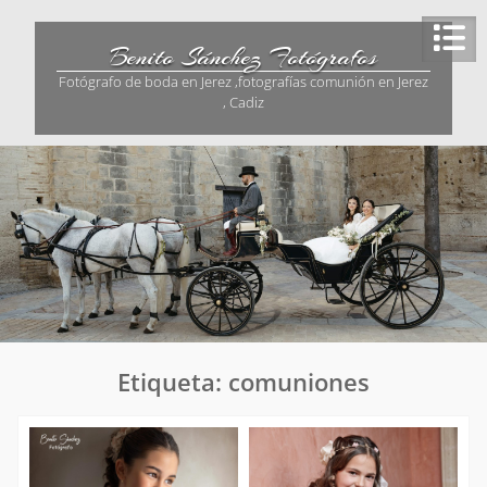
Saltar
al
Benito Sánchez Fotógrafos
contenido
Fotógrafo de boda en Jerez ,fotografías comunión en Jerez
, Cadiz
Etiqueta:
comuniones