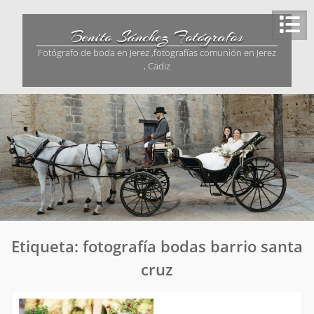
Saltar
al
Benito Sánchez Fotógrafos
contenido
Fotógrafo de boda en Jerez ,fotografías comunión en Jerez
, Cadiz
Etiqueta:
fotografía bodas barrio santa
cruz