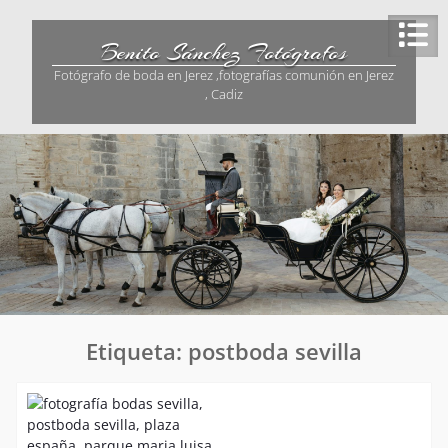
Saltar
al
Benito Sánchez Fotógrafos
contenido
Fotógrafo de boda en Jerez ,fotografías comunión en Jerez
, Cadiz
Etiqueta:
postboda sevilla